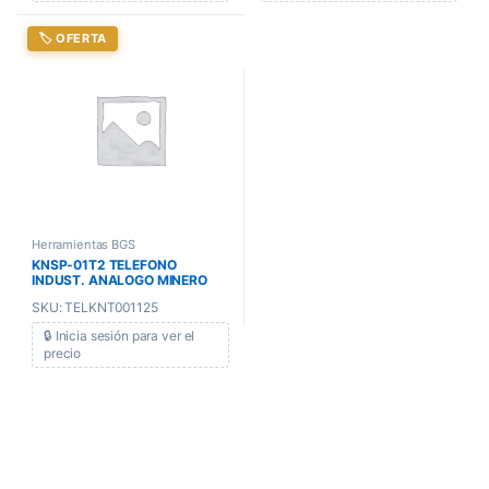
🏷️ OFERTA
Herramientas BGS
KNSP-01T2 TELEFONO
INDUST. ANALOGO MINERO
(TECLADO DE SILICONA-
SKU: TELKNT001125
CORDON METALICO)
🔒 Inicia sesión para ver el
precio