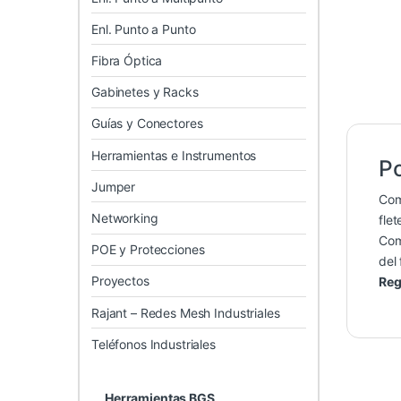
Enl. Punto a Punto
Fibra Óptica
Gabinetes y Racks
Guías y Conectores
Herramientas e Instrumentos
Po
Jumper
Co
Networking
flet
Co
POE y Protecciones
del 
Proyectos
Reg
Rajant – Redes Mesh Industriales
Teléfonos Industriales
Herramientas BGS