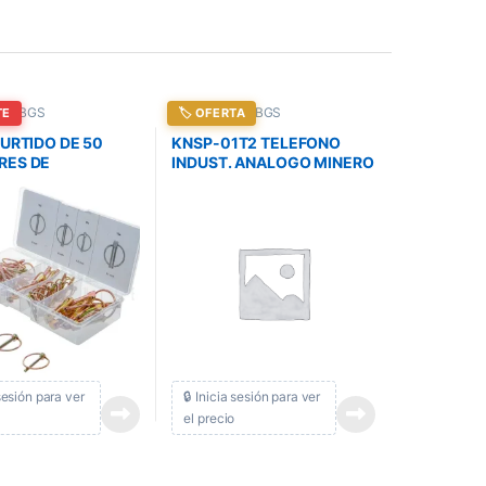
tas BGS
Herramientas BGS
TE
🏷️ OFERTA
SURTIDO DE 50
KNSP-01T2 TELEFONO
RES DE
INDUST. ANALOGO MINERO
AD – BGS
(TECLADO DE SILICONA-
CORDON METALICO)
 sesión para ver
🔒 Inicia sesión para ver
el precio