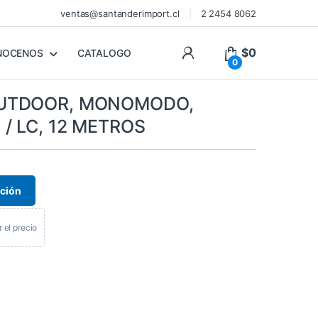
ventas@santanderimport.cl
2 2454 8062
$
0
NOCENOS
CATALOGO
0
UTDOOR, MONOMODO,
 / LC, 12 METROS
ación
r el precio