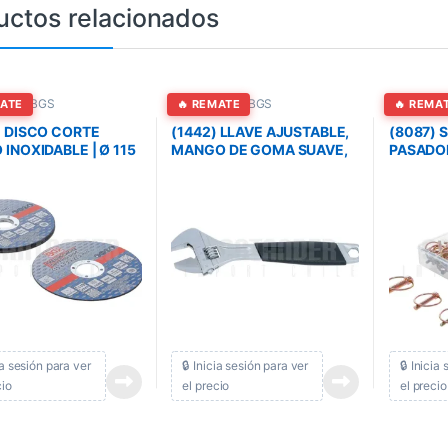
uctos relacionados
entas BGS
Herramientas BGS
Herramien
MATE
🔥 REMATE
🔥 REMA
) DISCO CORTE
(1442) LLAVE AJUSTABLE,
(8087) 
INOXIDABLE | Ø 115
MANGO DE GOMA SUAVE,
PASADO
x 22,2 mm 5 piezas
10
SEGURID
cia sesión para ver
🔒 Inicia sesión para ver
🔒 Inicia
cio
el precio
el precio