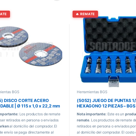
MATE
🔥 REMATE
mientas BGS
Herramientas BGS
5) DISCO CORTE ACERO
(5052) JUEGO DE PUNTAS 1/
DABLE | Ø 115 x 1,0 x 22,2 mm
HEXAGONO 12 PIEZAS – BGS
zas
mportante:
Los productos de remate
Nota importante:
Este es un
produ
ser retirados en persona o enviados
remate
. Los productos de remate d
arken
al domicilio del comprador. El
retirados en persona o enviados po
de envío se paga directamente al
al domicilio del comprador. El costo