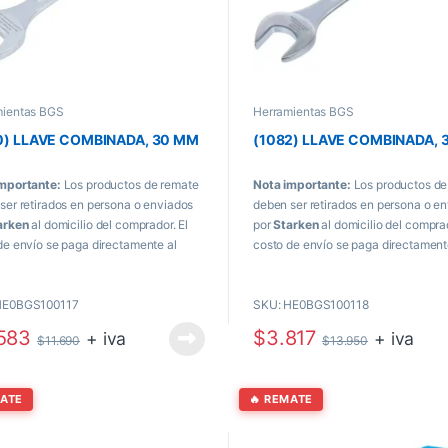
mientas BGS
Herramientas BGS
0) LLAVE COMBINADA, 30 MM
(1082) LLAVE COMBINADA, 
mportante:
Los productos de remate
Nota importante:
Los productos de
ser retirados en persona o enviados
deben ser retirados en persona o e
arken
al domicilio del comprador. El
por
Starken
al domicilio del comprad
de envío se paga directamente al
costo de envío se paga directament
o de recibir el producto.
momento de recibir el producto.
HE0BGS100117
SKU: HE0BGS100118
583
$
3.817
+ iva
+ iva
$
11.690
$
13.950
MATE
🔥 REMATE