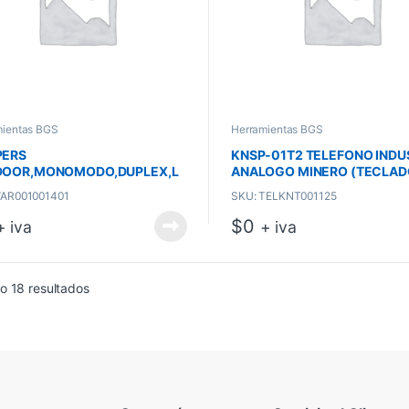
mientas BGS
Herramientas BGS
PERS
KNSP-01T2 TELEFONO INDU
DOOR,MONOMODO,DUPLEX,L
ANALOGO MINERO (TECLAD
C, 3 METROS
SILICONA-CORDON METALI
VAR001001401
SKU: TELKNT001125
$
0
+ iva
+ iva
o 18 resultados