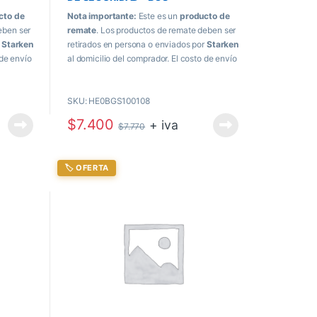
cto de
Nota importante:
Este es un
producto de
eben ser
remate
. Los productos de remate deben ser
r
Starken
retirados en persona o enviados por
Starken
 de envío
al domicilio del comprador. El costo de envío
 recibir
se paga directamente al momento de recibir
el producto.
SKU: HE0BGS100108
$
7.400
+ iva
$
7.770
🏷️ OFERTA