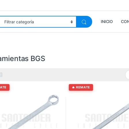
INICIO
CO
amientas BGS
MATE
🔥 REMATE