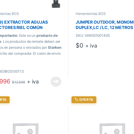
mientas BGS
Herramientas BGS
9) EXTRACTOR AGUJAS
JUMPER OUTDOOR, MONOM
CTORES RIEL COMÚN
DUPLEX,LC / LC, 12 METROS
mportante:
Este es un
producto de
SKU: VAR001001405
e
. Los productos de remate deben ser
$
0
+ iva
dos en persona o enviados por
Starken
icilio del comprador. El costo de envío
a directamente al momento de recibir
ducto.
HE0BGS100113
.996
+ iva
$
12.596
ERTA
🏷️ OFERTA