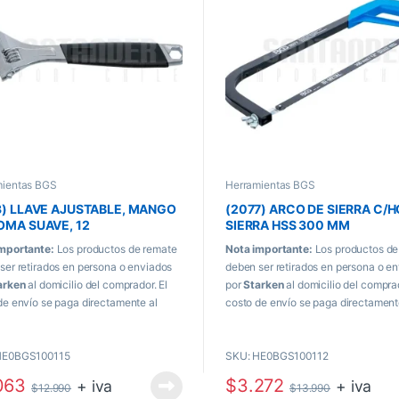
mientas BGS
Herramientas BGS
3) LLAVE AJUSTABLE, MANGO
(2077) ARCO DE SIERRA C/
OMA SUAVE, 12
SIERRA HSS 300 MM
mportante:
Los productos de remate
Nota importante:
Los productos de
ser retirados en persona o enviados
deben ser retirados en persona o e
arken
al domicilio del comprador. El
por
Starken
al domicilio del comprad
de envío se paga directamente al
costo de envío se paga directament
o de recibir el producto.
momento de recibir el producto.
HE0BGS100115
SKU: HE0BGS100112
063
$
3.272
+ iva
+ iva
$
12.990
$
13.990