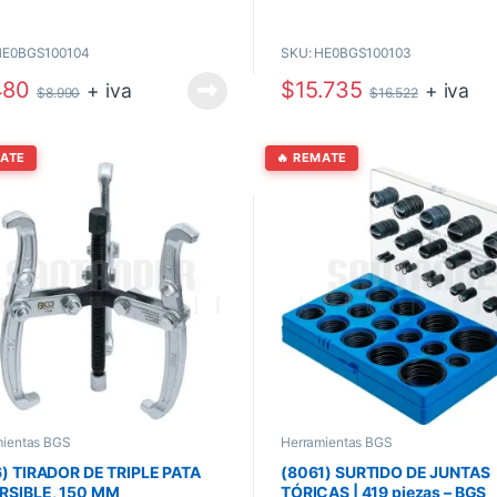
o de recibir el producto.
se paga directamente al momento de
el producto.
HE0BGS100104
SKU: HE0BGS100103
480
$
15.735
+ iva
+ iva
$
8.990
$
16.522
MATE
🔥 REMATE
mientas BGS
Herramientas BGS
6) TIRADOR DE TRIPLE PATA
(8061) SURTIDO DE JUNTAS
RSIBLE, 150 MM
TÓRICAS | 419 piezas – BGS