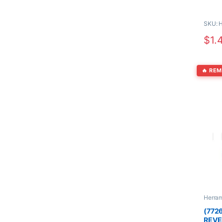
moment
SKU: 
$
1.
🔥 RE
Herra
(772
REVE