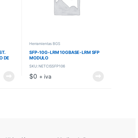
Herramientas BGS
ST.
SFP-10G-LRM 10GBASE-LRM SFP
O DE
MODULO
CO)
SKU: NETCISSFP106
$
0
+ iva