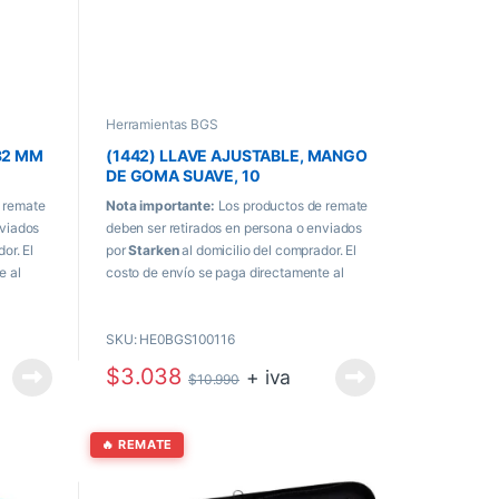
Herramientas BGS
32 MM
(1442) LLAVE AJUSTABLE, MANGO
DE GOMA SUAVE, 10
 remate
Nota importante:
Los productos de remate
nviados
deben ser retirados en persona o enviados
or. El
por
Starken
al domicilio del comprador. El
e al
costo de envío se paga directamente al
momento de recibir el producto.
SKU: HE0BGS100116
$
3.038
+ iva
$
10.990
🔥 REMATE