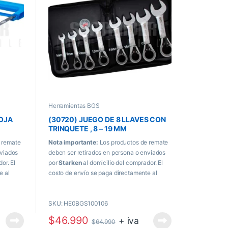
Herramientas BGS
HOJA
(30720) JUEGO DE 8 LLAVES CON
TRINQUETE , 8 – 19 MM
 remate
Nota importante:
Los productos de remate
nviados
deben ser retirados en persona o enviados
or. El
por
Starken
al domicilio del comprador. El
e al
costo de envío se paga directamente al
momento de recibir el producto.
SKU: HE0BGS100106
$
46.990
+ iva
$
64.990