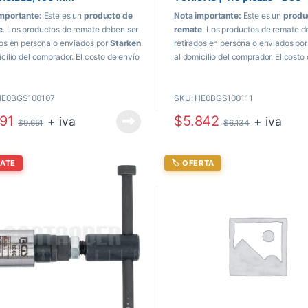
mportante:
Este es un
producto de
Nota importante:
Este es un
produ
e
. Los productos de remate deben ser
remate
. Los productos de remate d
dos en persona o enviados por
Starken
retirados en persona o enviados po
icilio del comprador. El costo de envío
al domicilio del comprador. El costo
a directamente al momento de recibir
se paga directamente al momento de
ducto.
el producto.
HE0BGS100107
SKU: HE0BGS100111
191
$
5.842
+ iva
+ iva
$
9.651
$
6.134
MATE
🏷️ OFERTA