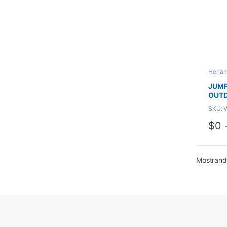
Herra
JUM
OUT
C / L
SKU: 
$
0
Mostrand