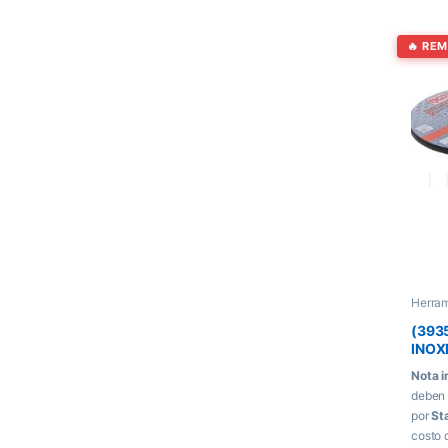
🔥 RE
Herra
(393
INOXI
5 pie
Nota i
deben 
por
St
costo 