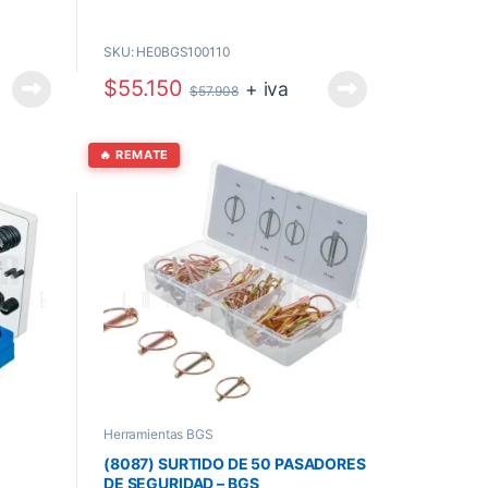
 recibir
se paga directamente al momento de recibir
el producto.
SKU: HE0BGS100110
$
55.150
+ iva
$
57.908
🔥 REMATE
Herramientas BGS
(8087) SURTIDO DE 50 PASADORES
DE SEGURIDAD – BGS