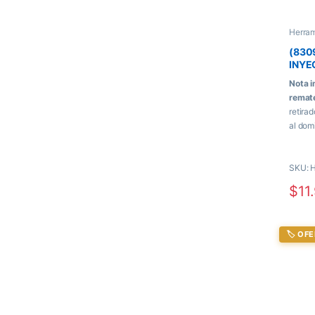
Herra
(830
INYE
Nota i
remat
retira
al dom
se pag
el pro
SKU: 
$
11
🏷️ OF