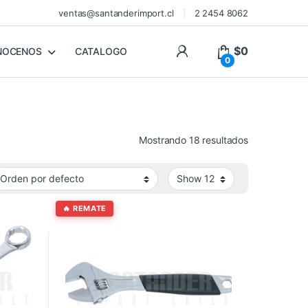
ventas@santanderimport.cl
2 2454 8062
$
0
NOCENOS
CATALOGO
0
Mostrando 18 resultados
🔥 REMATE