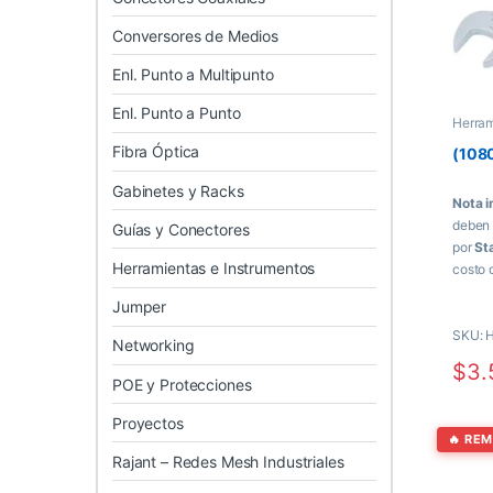
Conversores de Medios
Enl. Punto a Multipunto
Enl. Punto a Punto
Herra
Fibra Óptica
(108
Gabinetes y Racks
Nota i
deben 
Guías y Conectores
por
St
Herramientas e Instrumentos
costo 
moment
Jumper
SKU: 
Networking
$
3.
POE y Protecciones
Proyectos
🔥 RE
Rajant – Redes Mesh Industriales