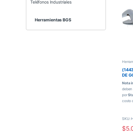
Teléfonos Industriales
Herramientas BGS
Herra
(144
DE G
Nota i
deben 
por
St
costo 
moment
SKU: 
$
5.