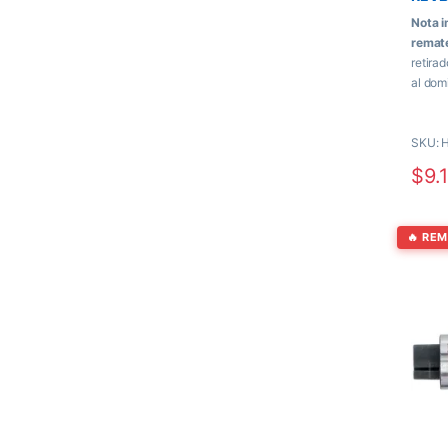
Nota i
remat
retira
al dom
se pag
el pro
SKU: 
$
9.
🔥 RE