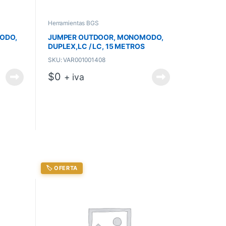
Herramientas BGS
ODO,
JUMPER OUTDOOR, MONOMODO,
DUPLEX,LC / LC, 15 METROS
SKU: VAR001001408
$
0
+ iva
🏷️ OFERTA