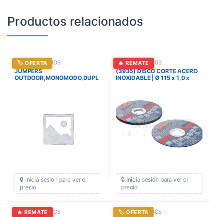
Productos relacionados
Herramientas BGS
Herramientas BGS
🏷️ OFERTA
🔥 REMATE
JUMPERS
(3935) DISCO CORTE ACERO
OUTDOOR,MONOMODO,DUPL
INOXIDABLE | Ø 115 x 1,0 x
EX,LC / LC, 3 METROS
22,2 mm 5 piezas
🔒 Inicia sesión para ver el
🔒 Inicia sesión para ver el
precio
precio
Herramientas BGS
Herramientas BGS
🔥 REMATE
🏷️ OFERTA