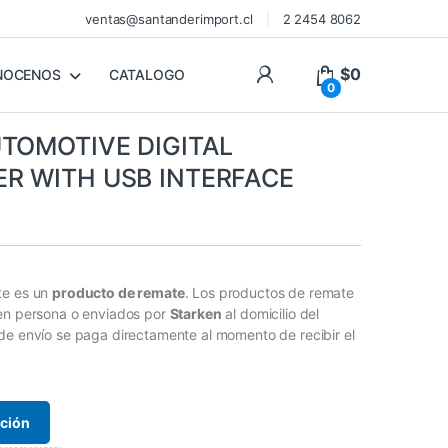
ventas@santanderimport.cl
2 2454 8062
$
0
NOCENOS
CATALOGO
0
UTOMOTIVE DIGITAL
R WITH USB INTERFACE
s
te es un
producto de remate
. Los productos de remate
 en persona o enviados por
Starken
al domicilio del
de envío se paga directamente al momento de recibir el
ación