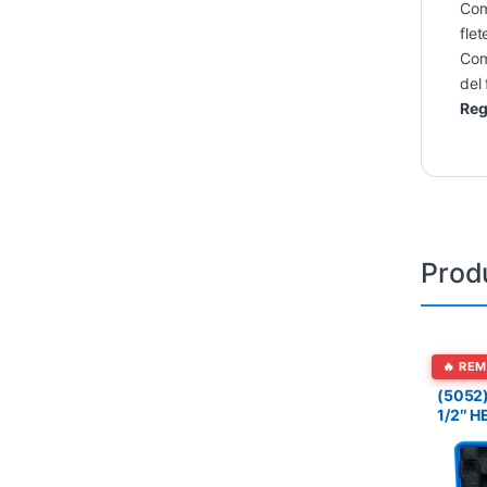
Co
flet
Co
del 
Reg
Prod
Herrami
🔥 RE
(5052
1/2″ 
– BGS