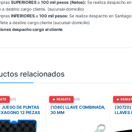
mpras
SUPERIORES
a
100 mil pesos
(Netos):
Se realiza despacho en S
e a destino cargo cliente. (sucursal-domicilio)
mpras
INFERIORES
a
100 mil pesos:
Se realiza despacho en Santiago (
flete a destino cargo cliente (sucursal-domicilio)
iones despacho cargo al cliente
uctos relacionados
entas BGS
Herramientas BGS
Herramien
MATE
🔥 REMATE
🔥 REMA
) JUEGO DE PUNTAS
(1080) LLAVE COMBINADA,
(30720)
HEXAGONO 12 PIEZAS
30 MM
LLAVES 
– 19 MM