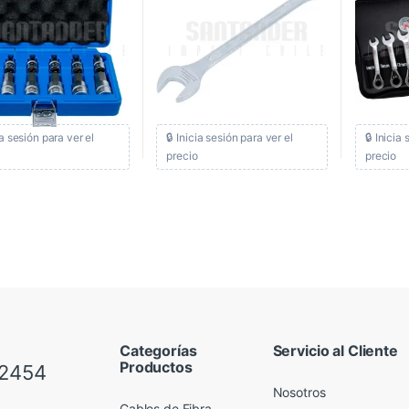
ia sesión para ver el
🔒 Inicia sesión para ver el
🔒 Inicia
precio
precio
Categorías
Servicio al Cliente
Productos
 2454
Nosotros
Cables de Fibra