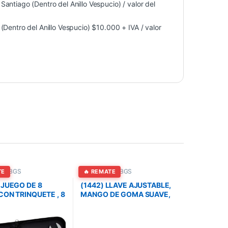
antiago (Dentro del Anillo Vespucio) / valor del
Dentro del Anillo Vespucio) $10.000 + IVA / valor
tas BGS
Herramientas BGS
TE
🔥 REMATE
 JUEGO DE 8
(1442) LLAVE AJUSTABLE,
CON TRINQUETE , 8
MANGO DE GOMA SUAVE,
10