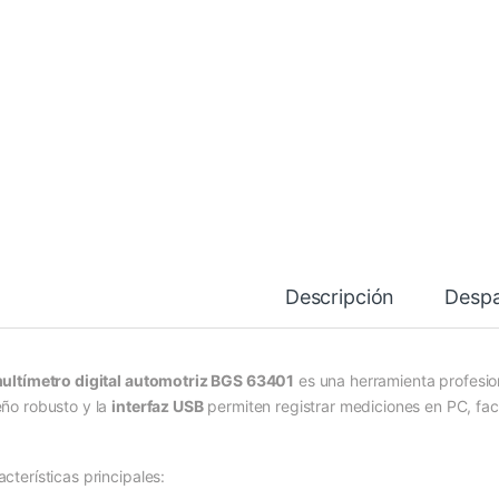
Descripción
Desp
ultímetro digital automotriz BGS 63401
es una herramienta profesion
eño robusto y la
interfaz USB
permiten registrar mediciones en PC, facil
cterísticas principales: