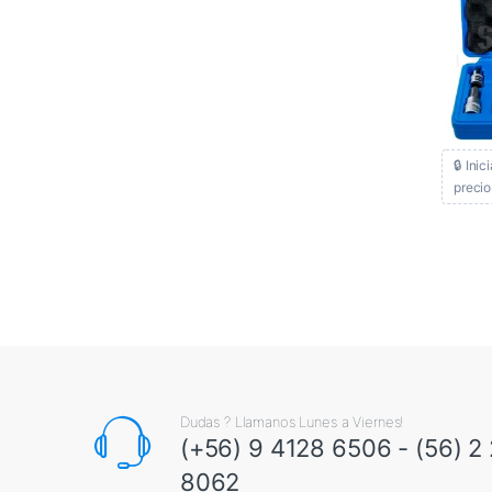
🔒 Inic
precio
Dudas ? Llamanos Lunes a Viernes!
(+56) 9 4128 6506 - (56) 2
8062