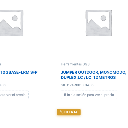
S
Herramientas BGS
 10GBASE-LRM SFP
JUMPER OUTDOOR, MONOMODO,
DUPLEX,LC / LC, 12 METROS
106
SKU: VAR001001405
para ver el precio
🔒 Inicia sesión para ver el precio
🏷️ OFERTA