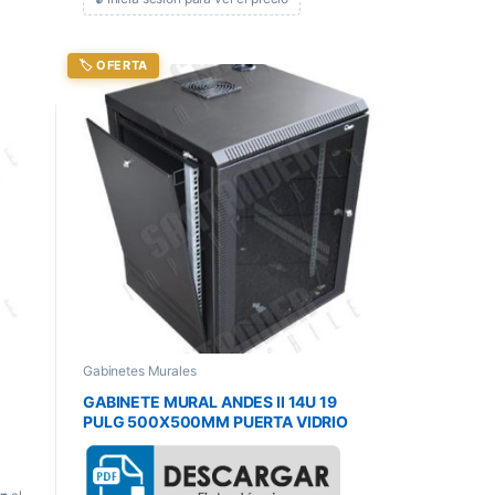
🏷️ OFERTA
Gabinetes Murales
GABINETE MURAL ANDES II 14U 19
PULG 500X500MM PUERTA VIDRIO
NEGRO (GT2189)