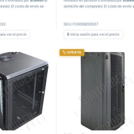
ona o enviados por
Starken
al
retirados en persona o enviados por
Stark
prador. El costo de envío se
domicilio del comprador. El costo de envío 
 al momento de recibir el
paga directamente al momento de recibir e
producto.
032
SKU: FO0006200037
para ver el precio
🔒 Inicia sesión para ver el precio
🏷️ OFERTA