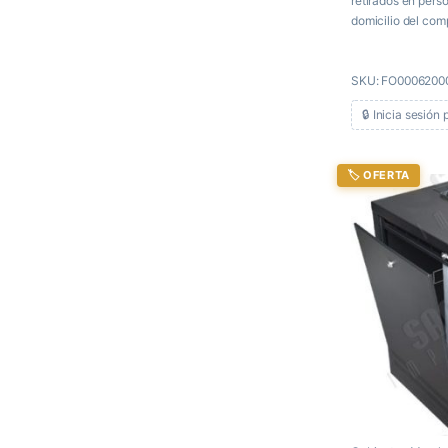
retirados en pers
domicilio del com
paga directamente
producto.
SKU: FO0006200
🔒 Inicia sesión 
🏷️ OFERTA