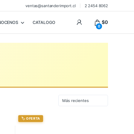
ventas@santanderimport.cl
2 2454 8062
$
0
NOCENOS
CATALOGO
0
🏷️ OFERTA