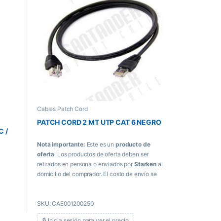
Cables Patch Cord
PATCH CORD 2 MT UTP CAT 6 NEGRO
 /
Nota importante:
Este es un
producto de
oferta
. Los productos de oferta deben ser
retirados en persona o enviados por
Starken
al
domicilio del comprador. El costo de envío se
paga directamente al momento de recibir el
producto.
SKU: CAE001200250
🔒 Inicia sesión para ver el precio