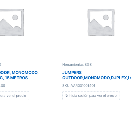
S
Herramientas BGS
DOOR, MONOMODO,
JUMPERS
LC, 15 METROS
OUTDOOR,MONOMODO,DUPLEX,LC
LC, 3 METROS
408
SKU: VAR001001401
para ver el precio
🔒 Inicia sesión para ver el precio