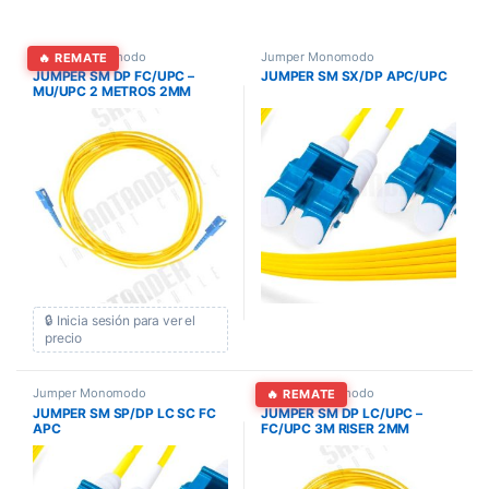
Jumper Monomodo
Jumper Monomodo
🔥 REMATE
JUMPER SM DP FC/UPC –
JUMPER SM SX/DP APC/UPC
MU/UPC 2 METROS 2MM
LSZH
🔒 Inicia sesión para ver el
precio
Jumper Monomodo
Jumper Monomodo
🔥 REMATE
JUMPER SM SP/DP LC SC FC
JUMPER SM DP LC/UPC –
APC
FC/UPC 3M RISER 2MM
OPJULCUFCU09D0030RI2