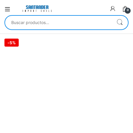
0
Buscar por:
-
5%