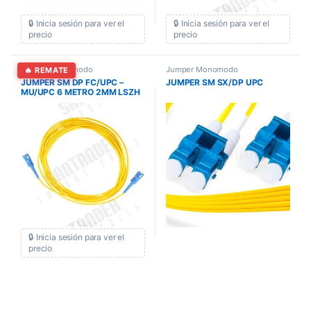
🔒 Inicia sesión para ver el
🔒 Inicia sesión para ver el
precio
precio
Jumper Monomodo
Jumper Monomodo
🔥 REMATE
JUMPER SM DP FC/UPC –
JUMPER SM SX/DP UPC
MU/UPC 6 METRO 2MM LSZH
🔒 Inicia sesión para ver el
precio