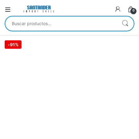
0
Buscar por:
-
91%