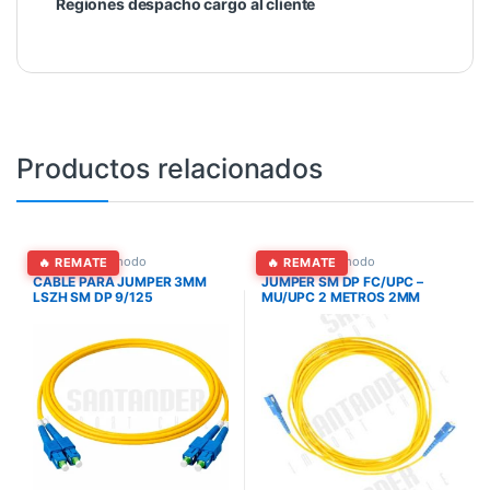
Regiones despacho cargo al cliente
Productos relacionados
Jumper Monomodo
Jumper Monomodo
🔥 REMATE
🔥 REMATE
CABLE PARA JUMPER 3MM
JUMPER SM DP FC/UPC –
LSZH SM DP 9/125
MU/UPC 2 METROS 2MM
LSZH