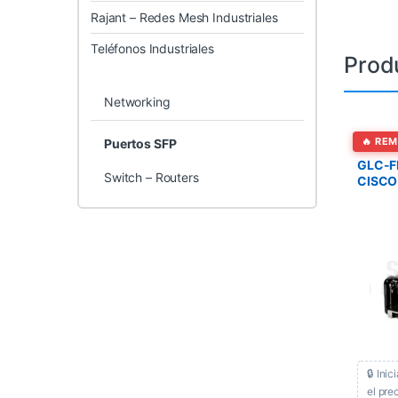
Rajant – Redes Mesh Industriales
Teléfonos Industriales
Prod
Networking
Puertos
🔥 RE
Puertos SFP
GLC-F
Switch – Routers
CISCO
🔒 Ini
el pre