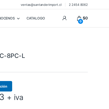
ventas@santanderimport.cl
2 2454 8062
$
0
NOCENOS
CATALOGO
0
C-8PC-L
ación
3
+ iva