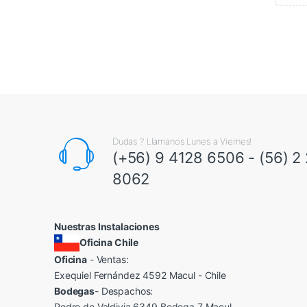
Dudas ? Llamanos Lunes a Viernes!
(+56) 9 4128 6506 - (56) 2
8062
Nuestras Instalaciones
Oficina Chile
Oficina
- Ventas:
Exequiel Fernández 4592 Macul - Chile
Bodegas
- Despachos:
Pedro de Valdivia 6349 Bodega 7 Macul