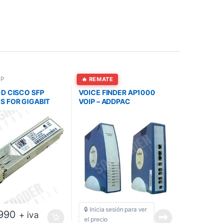
FP
Puertos SFP
🔥 REMATE
D CISCO SFP
VOICE FINDER AP1000
 FOR GIGABIT
VOIP – ADDPAC
ET
🔒 Inicia sesión para ver
990
+ iva
el precio