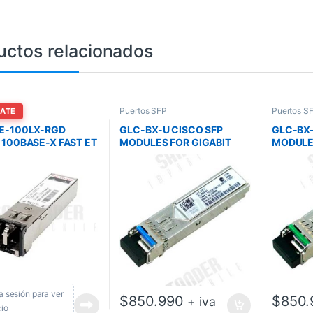
uctos relacionados
 SFP
Puertos SFP
Puertos S
MATE
E-100LX-RGD
GLC-BX-U CISCO SFP
GLC-BX-
 100BASE-X FAST ET
MODULES FOR GIGABIT
MODULES
ETHERNET
ETHERN
cia sesión para ver
$
850.990
$
850.
+ iva
cio