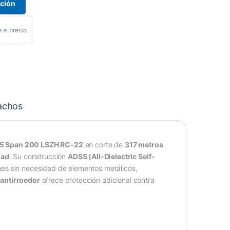
ación
r el precio
achos
655 Span 200 LSZH RC-22
en corte de
317 metros
dad
. Su construcción
ADSS (All-Dielectric Self-
nes sin necesidad de elementos metálicos,
antirroedor
ofrece protección adicional contra