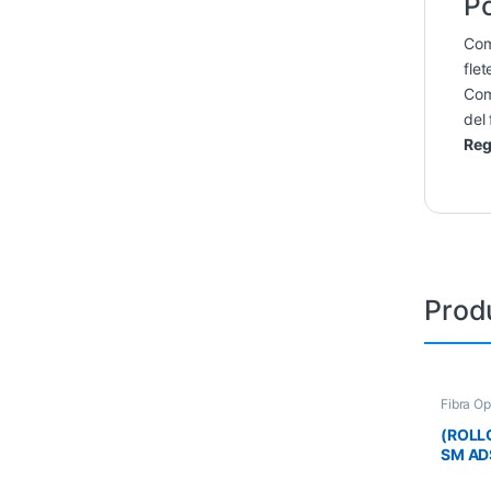
Po
Co
flet
Co
del 
Reg
Prod
Fibra Ó
(ROLL
SM AD
MAINT