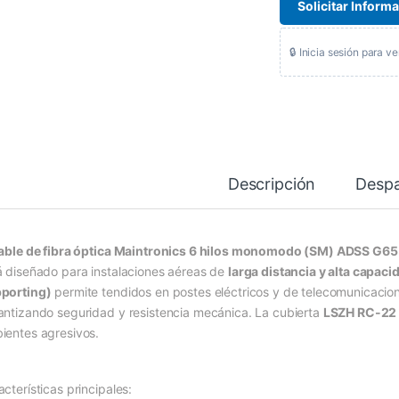
Solicitar Inform
🔒 Inicia sesión para ve
Descripción
Desp
able de fibra óptica Maintronics 6 hilos monomodo (SM) ADSS G
á diseñado para instalaciones aéreas de
larga distancia y alta capaci
porting)
permite tendidos en postes eléctricos y de telecomunicacio
antizando seguridad y resistencia mecánica. La cubierta
LSZH RC-22 
ientes agresivos.
cterísticas principales: