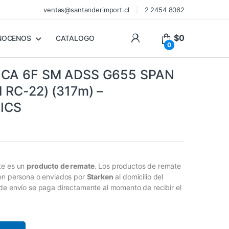
ventas@santanderimport.cl
2 2454 8062
$
0
NOCENOS
CATALOGO
0
ICA 6F SM ADSS G655 SPAN
 RC-22) (317m) –
ICS
s
te es un
producto de remate
. Los productos de remate
 en persona o enviados por
Starken
al domicilio del
de envío se paga directamente al momento de recibir el