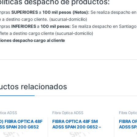
líticas despacho de productos:
mpras
SUPERIORES
a
100 mil pesos
(Netos):
Se realiza despacho en S
e a destino cargo cliente. (sucursal-domicilio)
mpras
INFERIORES
a
100 mil pesos:
Se realiza despacho en Santiago (
flete a destino cargo cliente (sucursal-domicilio)
iones despacho cargo al cliente
uctos relacionados
ptica ADSS
Fibra Óptica ADSS
Fibra Ópti
O) FIBRA OPTICA 48F
FIBRA OPTICA 48F SM
FIBRA O
SS SPAN 200 G652
ADSS SPAN 200 G652 –
ADSS SP
RONICS
MAINTRONICS
PRYSMI