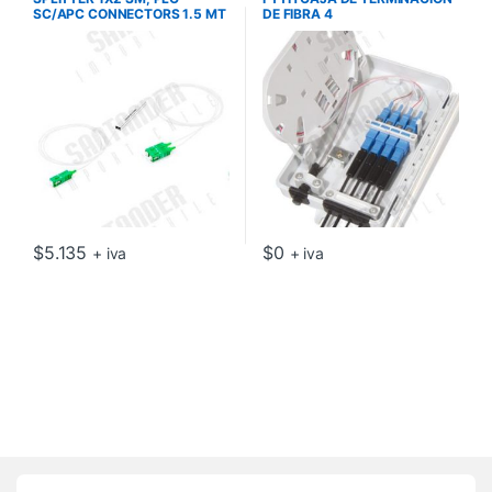
SC/APC CONNECTORS 1.5 MT
DE FIBRA 4
$
5.135
$
0
+ iva
+ iva