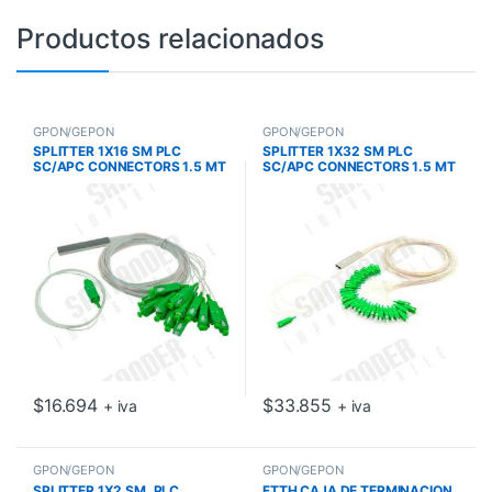
Productos relacionados
GPON/GEPON
GPON/GEPON
SPLITTER 1X16 SM PLC
SPLITTER 1X32 SM PLC
SC/APC CONNECTORS 1.5 MT
SC/APC CONNECTORS 1.5 MT
$
16.694
$
33.855
+ iva
+ iva
GPON/GEPON
GPON/GEPON
SPLITTER 1X2 SM, PLC
FTTH CAJA DE TERMINACION