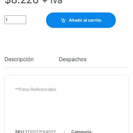
SPLITTER 1X4 SM PLC SC/APC CONNECTORS 1.5 MT quantity
Añadir al carrito
Descripción
Despachos
**Fotos Referenciales
SKU:
FO00121X4002
Categoría: