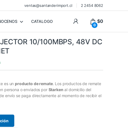
ventas@santanderimport.cl
2 2454 8062
$
0
NOCENOS
CATALOGO
0
NJECTOR 10/100MBPS, 48V DC
NET
s
te es un
producto de remate
. Los productos de remate
 en persona o enviados por
Starken
al domicilio del
de envío se paga directamente al momento de recibir el
ación