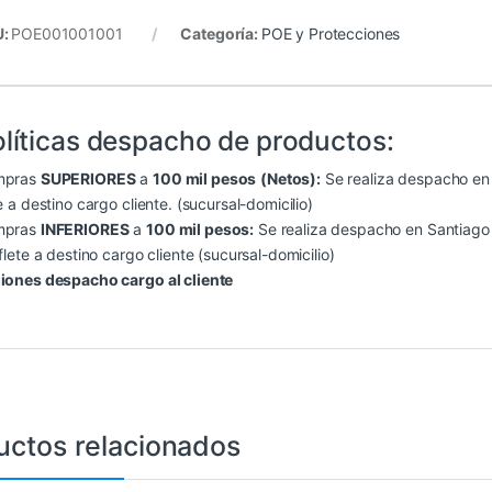
U:
POE001001001
Categoría:
POE y Protecciones
líticas despacho de productos:
mpras
SUPERIORES
a
100 mil pesos
(Netos):
Se realiza despacho en S
e a destino cargo cliente. (sucursal-domicilio)
mpras
INFERIORES
a
100 mil pesos:
Se realiza despacho en Santiago (
flete a destino cargo cliente (sucursal-domicilio)
iones despacho cargo al cliente
uctos relacionados