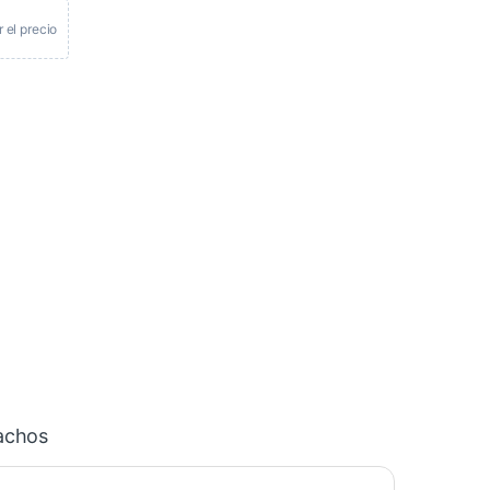
r el precio
achos