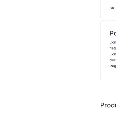
SK
Po
Co
flet
Co
del 
Reg
Prod