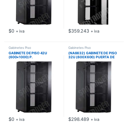
$
0
$
359.243
+ iva
+ iva
Gabinetes Piso
Gabinetes Piso
GABINETE DE PISO 42U
(NA6632) GABINETE DE PISO
(600×1000) P.
32U (600X600) PUERTA DE
MICROPERFORADA
VIDRIO MAINTRONICS
MAINTRONICS
$
0
$
298.489
+ iva
+ iva