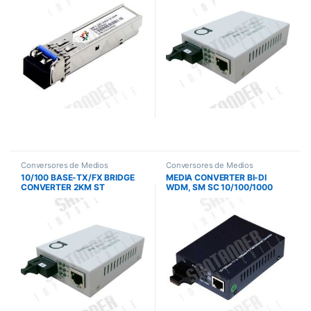
20Â Â Â Â Â Â Â Â
Conversores de Medios
Conversores de Medios
10/100 BASE-TX/FX BRIDGE
MEDIA CONVERTER BI-DI
CONVERTER 2KM ST
WDM, SM SC 10/100/1000
CONNECTOR
60KM – VCNEX
(MULTIMODE)AN-UM100-2
AD-NET