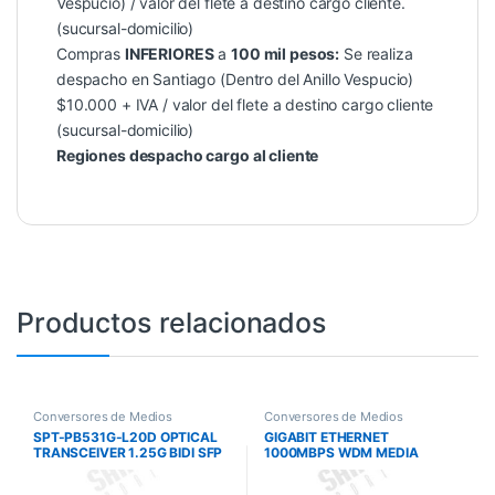
Vespucio) / valor del flete a destino cargo cliente.
(sucursal-domicilio)
Compras
INFERIORES
a
100 mil pesos:
Se realiza
despacho en Santiago (Dentro del Anillo Vespucio)
$10.000 + IVA / valor del flete a destino cargo cliente
(sucursal-domicilio)
Regiones despacho cargo al cliente
Productos relacionados
Conversores de Medios
Conversores de Medios
SPT-PB531G-L20D OPTICAL
GIGABIT ETHERNET
TRANSCEIVER 1.25G BIDI SFP
1000MBPS WDM MEDIA
CONVERTER 20KM SC (TX =
1310NM) N/P AN-UMG130-