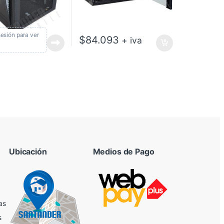
 sesión para ver
$
84.093
+ iva
Ubicación
Medios de Pago
as
s