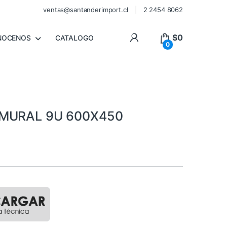
ventas@santanderimport.cl
2 2454 8062
$
0
NOCENOS
CATALOGO
0
 MURAL 9U 600X450