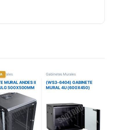
 Murales
Gabinetes Murales
TA
E MURAL ANDES II
(WS3-6404) GABINETE
 PULG 500X500MM
MURAL 4U (600X450)
VIDRIO NEGRO
DESARMABLE
)
MAINTRONICS