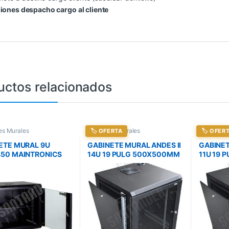
iones despacho cargo al cliente
uctos relacionados
es Murales
Gabinetes Murales
Gabinetes
🏷️ OFERTA
🏷️ OFER
ETE MURAL 9U
GABINETE MURAL ANDES II
GABINET
50 MAINTRONICS
14U 19 PULG 500X500MM
11U 19
PUERTA VIDRIO NEGRO
PUERTA 
(GT2189)
(GT2186