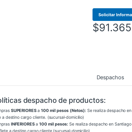
Solicitar Inform
$
91.365
Despachos
líticas despacho de productos:
mpras
SUPERIORES
a
100 mil pesos
(Netos):
Se realiza despacho en S
e a destino cargo cliente. (sucursal-domicilio)
mpras
INFERIORES
a
100 mil pesos:
Se realiza despacho en Santiago (
flete a destino cargo cliente (sucursal-domicilio)