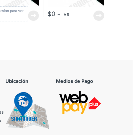
 sesión para ver
$
0
+ iva
Ubicación
Medios de Pago
as
s