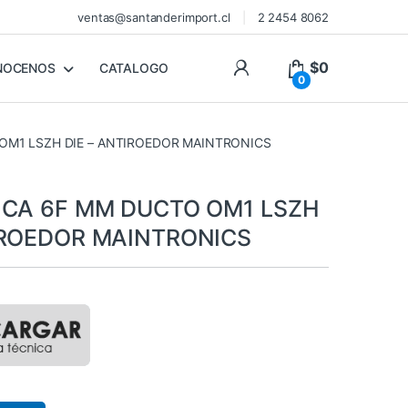
ventas@santanderimport.cl
2 2454 8062
$
0
NOCENOS
CATALOGO
0
 OM1 LSZH DIE – ANTIROEDOR MAINTRONICS
ICA 6F MM DUCTO OM1 LSZH
IROEDOR MAINTRONICS