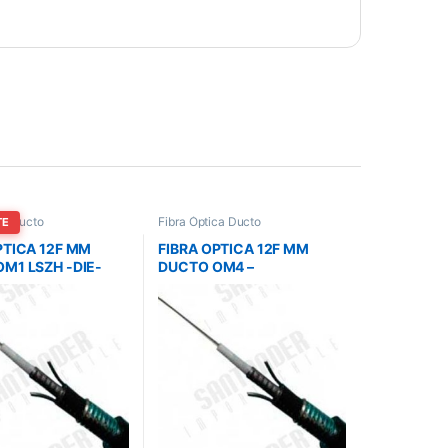
ca Ducto
Fibra Óptica Ducto
TE
PTICA 12F MM
FIBRA OPTICA 12F MM
M1 LSZH -DIE-
DUCTO OM4 –
ONICS 200M
MAINTRONICS