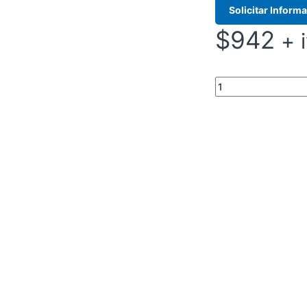
Solicitar Inform
$
942
+ 
FIBRA OPTICA 6F M