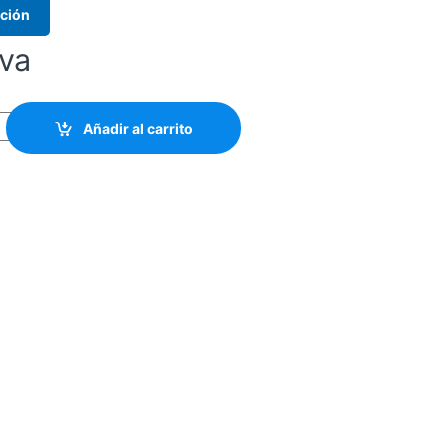
ación
iva
M DUCTO OM1 LSZH DIE - ANTIROEDOR MAINTRONICS quantity
Añadir al carrito