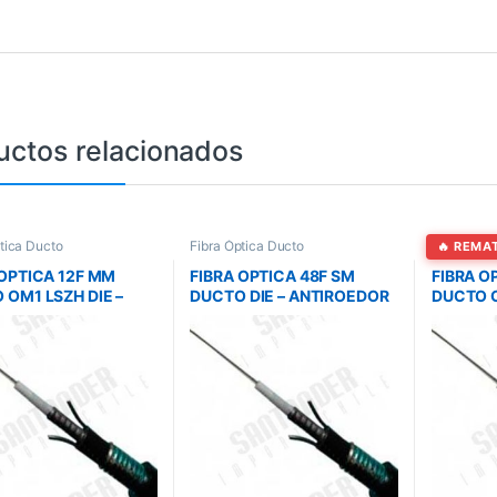
uctos relacionados
tica Ducto
Fibra Óptica Ducto
Fibra Ópti
🔥 REMA
 OPTICA 12F MM
FIBRA OPTICA 48F SM
FIBRA O
 OM1 LSZH DIE –
DUCTO DIE – ANTIROEDOR
DUCTO O
OEDOR
– MAINTRONICS
MAINTR
RONICS