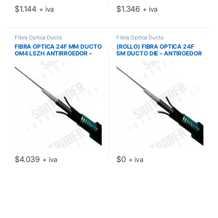
$
1.144
$
1.346
+ iva
+ iva
Fibra Óptica Ducto
Fibra Óptica Ducto
FIBRA OPTICA 24F MM DUCTO
(ROLLO) FIBRA OPTICA 24F
OM4 LSZH ANTIRROEDOR –
SM DUCTO DIE – ANTIROEDOR
MAINTRONICS
– LSZH – MAINTRONICS
$
4.039
$
0
+ iva
+ iva