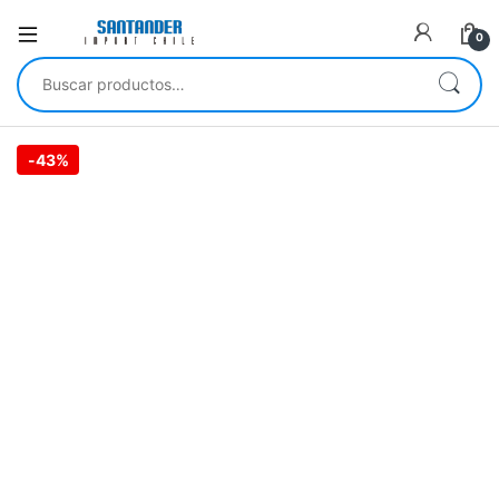
0
Buscar por:
-
43%