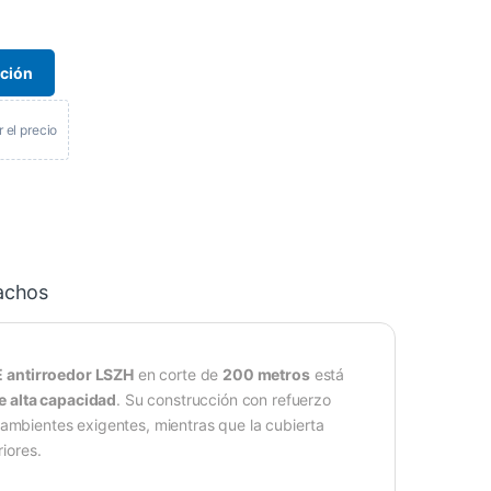
ación
r el precio
achos
E antirroedor LSZH
en corte de
200 metros
está
e alta capacidad
. Su construcción con refuerzo
 ambientes exigentes, mientras que la cubierta
iores.