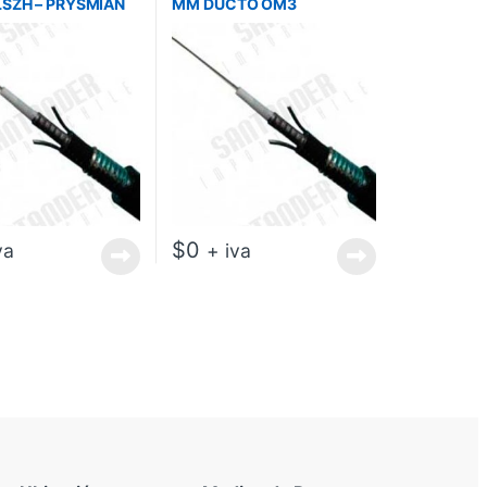
SZH – PRYSMIAN
MM DUCTO OM3
ANTIROEDOR
MAINTRONICS
$
0
va
+ iva