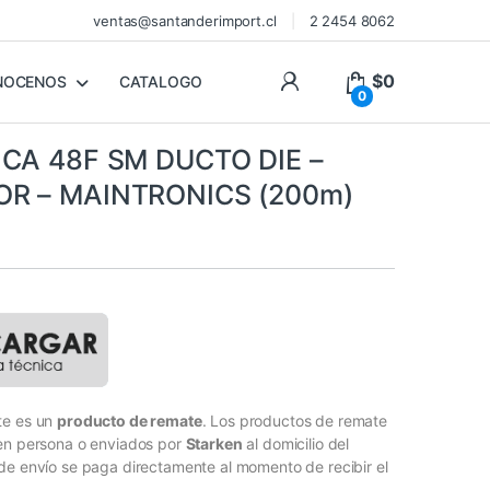
ventas@santanderimport.cl
2 2454 8062
$
0
NOCENOS
CATALOGO
0
ICA 48F SM DUCTO DIE –
R – MAINTRONICS (200m)
s
te es un
producto de remate
. Los productos de remate
 en persona o enviados por
Starken
al domicilio del
de envío se paga directamente al momento de recibir el