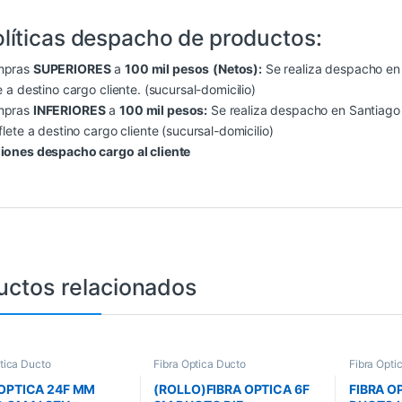
líticas despacho de productos:
mpras
SUPERIORES
a
100 mil pesos
(Netos):
Se realiza despacho en S
e a destino cargo cliente. (sucursal-domicilio)
mpras
INFERIORES
a
100 mil pesos:
Se realiza despacho en Santiago (
flete a destino cargo cliente (sucursal-domicilio)
iones despacho cargo al cliente
uctos relacionados
tica Ducto
Fibra Óptica Ducto
Fibra Ópti
 OPTICA 24F MM
(ROLLO)FIBRA OPTICA 6F
FIBRA O