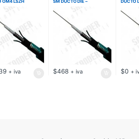
 OM4 LSZH
SM DUCTO DIE –
DUCTO L
ROEDOR –
ANTIROEDOR – LSZH –
RONICS
MAINTRONICS
39
$
468
$
0
+ iva
+ iva
+ i