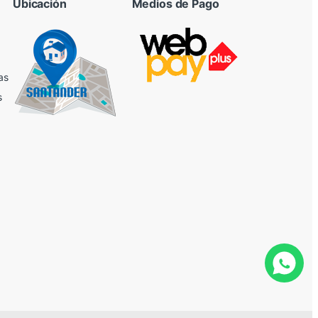
Ubicación
Medios de Pago
as
s