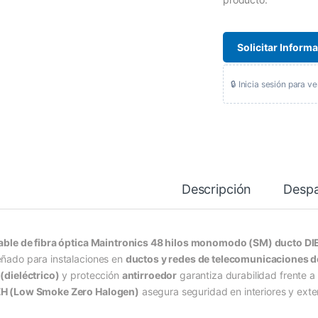
Solicitar Inform
🔒 Inicia sesión para ve
Descripción
Desp
able de fibra óptica Maintronics 48 hilos monomodo (SM) ducto DI
eñado para instalaciones en
ductos y redes de telecomunicaciones d
 (dieléctrico)
y protección
antirroedor
garantiza durabilidad frente a
H (Low Smoke Zero Halogen)
asegura seguridad en interiores y exter