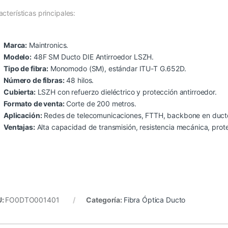
cterísticas principales:
Marca:
Maintronics.
Modelo:
48F SM Ducto DIE Antirroedor LSZH.
Tipo de fibra:
Monomodo (SM), estándar ITU-T G.652D.
Número de fibras:
48 hilos.
Cubierta:
LSZH con refuerzo dieléctrico y protección antirroedor.
Formato de venta:
Corte de 200 metros.
Aplicación:
Redes de telecomunicaciones, FTTH, backbone en duct
Ventajas:
Alta capacidad de transmisión, resistencia mecánica, prote
U:
FO0DTO001401
Categoría:
Fibra Óptica Ducto