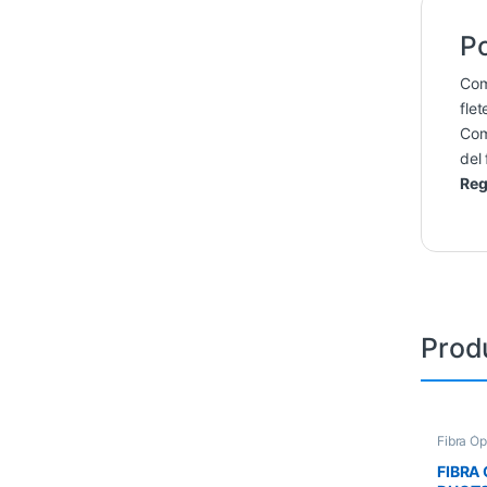
Po
Co
flet
Co
del 
Reg
Prod
Fibra Óp
FIBRA