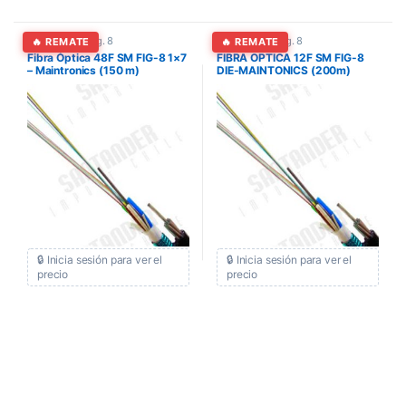
Fibra Óptica Fig. 8
Fibra Óptica Fig. 8
🔥 REMATE
🔥 REMATE
Fibra Óptica 48F SM FIG-8 1×7
FIBRA OPTICA 12F SM FIG-8
– Maintronics (150 m)
DIE-MAINTONICS (200m)
🔒 Inicia sesión para ver el
🔒 Inicia sesión para ver el
precio
precio