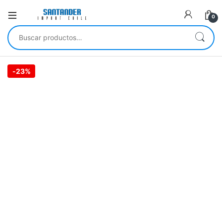
0
Buscar por:
-
23%