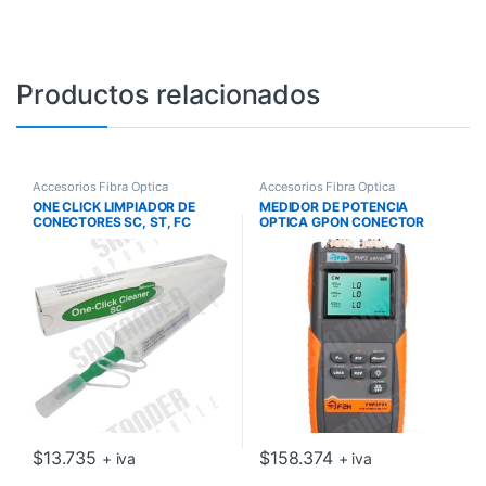
Productos relacionados
Accesorios Fibra Óptica
Accesorios Fibra Óptica
ONE CLICK LIMPIADOR DE
MEDIDOR DE POTENCIA
CONECTORES SC, ST, FC
OPTICA GPON CONECTOR
2,5MM
UPC (POWER METER)
FHP2P01
$
13.735
$
158.374
+ iva
+ iva