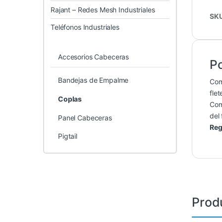
Rajant – Redes Mesh Industriales
SK
Teléfonos Industriales
Accesorios Cabeceras
Po
Bandejas de Empalme
Co
flet
Coplas
Co
del 
Panel Cabeceras
Reg
Pigtail
Prod