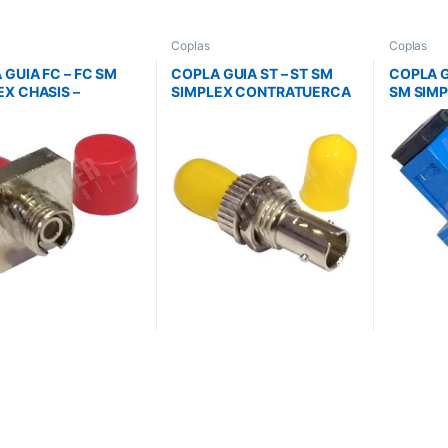
Coplas
Coplas
 GUIA FC – FC SM
COPLA GUIA ST – ST SM
COPLA G
EX CHASIS –
SIMPLEX CONTRATUERCA
SM SIMP
MAX