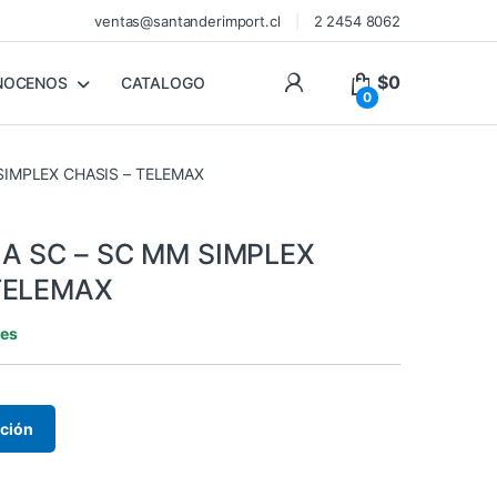
ventas@santanderimport.cl
2 2454 8062
$
0
NOCENOS
CATALOGO
0
SIMPLEX CHASIS – TELEMAX
A SC – SC MM SIMPLEX
TELEMAX
les
ación