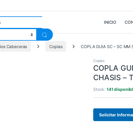
INICIO
CO
ios Cabeceras
Coplas
COPLA GUIA SC – SC MM 
Coplas
COPLA GUI
CHASIS – 
Stock:
141 disponib
Solicitar Inform