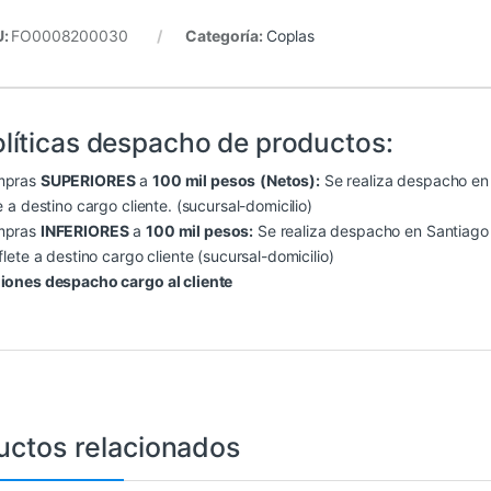
U:
FO0008200030
Categoría:
Coplas
líticas despacho de productos:
mpras
SUPERIORES
a
100 mil pesos
(Netos):
Se realiza despacho en S
e a destino cargo cliente. (sucursal-domicilio)
mpras
INFERIORES
a
100 mil pesos:
Se realiza despacho en Santiago (
flete a destino cargo cliente (sucursal-domicilio)
iones despacho cargo al cliente
uctos relacionados