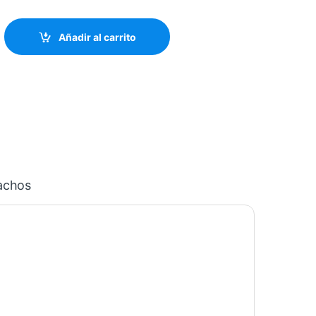
HO RG-8, ATORNILLADO quantity
Añadir al carrito
achos