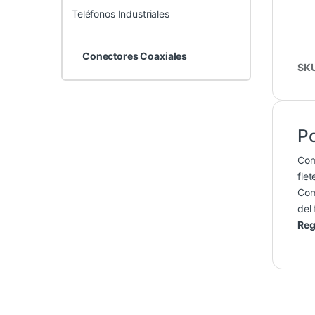
Teléfonos Industriales
Conectores Coaxiales
SK
Po
Co
flet
Co
del 
Reg