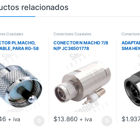
uctos relacionados
res Coaxiales
Conectores Coaxiales
Conectore
TOR PL MACHO,
CONECTOR N MACHO 7/8
ADAPTA
ABLE, PARA RG-58
N/P JC36501778
SMA HE
C3650081
46
$
13.860
$
1.93
+ iva
+ iva