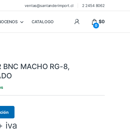
ventas@santanderimport.cl
2 2454 8062
$
0
NOCENOS
CATALOGO
0
 BNC MACHO RG-8,
ADO
es
ación
+ iva