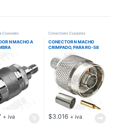
s Coaxiales
Conectores Coaxiales
DOR N MACHO A
CONECTOR N MACHO
MBRA
CRIMPADO, PARA RG-58
N/P JC3650124
7
$
3.016
+ iva
+ iva