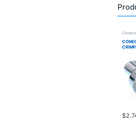
Prod
Conecto
CONEC
CRIMP
N/P J
$
2.7